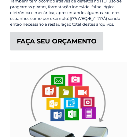
Também tem ocorrido através de defeitos no HD, uso de
programas piratas, formatação indevida, falha lógica,
eletrônica e mecânica, apresentando alguns caracteres
estranhos como por exemplo: |(??n*ÆQÆ}jª_???Å) sendo
então necessário a restauração total destes arquivos.
FAÇA SEU ORÇAMENTO